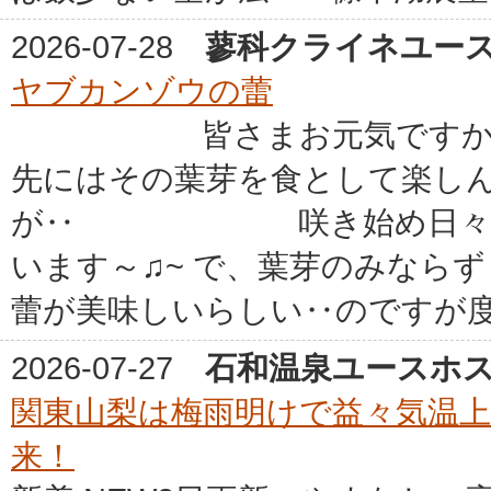
2026-07-28
蓼科クライネユー
ヤブカンゾウの蕾
皆さまお元気ですか？
先にはその葉芽を食として楽し
が‥ 咲き始め日々その鮮
います～♫~ で、葉
蕾が美味しいらしい‥のですが度胸
2026-07-27
石和温泉ユースホ
関東山梨は梅雨明けで益々気温
来！