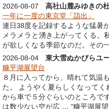
2026-08-07
高社山麓みゆきの
一年に一度の東京堂「詣出」
連日38度を記録するような猛暑
メラメラと湧き上がってくる。
が欲しくなる季節なのだ。その一番
2026-08-04
東大雪ぬかびらユ
糠平湖展望台
８月に入ってから、晴れて気温も
た。 ようやく夏らしくなってくれ
から車で５分ぐらいのところです
は数少ない空が広 … "糠平湖展望台" 