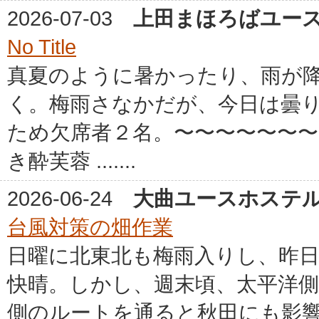
2026-07-03
上田まほろばユー
No Title
真夏のように暑かったり、雨が
く。梅雨さなかだが、今日は曇
ため欠席者２名。〜〜〜〜〜〜
き酔芙蓉 .......
2026-06-24
大曲ユースホステ
台風対策の畑作業
日曜に北東北も梅雨入りし、昨
快晴。しかし、週末頃、太平洋
側のルートを通ると秋田にも影