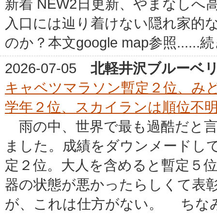
新着 NEW2日更新、やまなしへ高
入口には辿り着けない隠れ家的
のか？本文google map参照......
2026-07-05
北軽井沢ブルーベ
キャベツマラソン暫定２位、み
学年２位、スカイランは順位不
雨の中、世界で最も過酷だと言
ました。成績をダウンメードし
定２位。大人を含めると暫定５
器の状態が悪かったらしくて表
が、これは仕方がない。 ちなみに